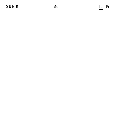
404
D U N E
Menu
Jp
En